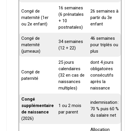
16 semaines
Congé de
26 semaines à
(6 prénatales
maternité (1er
partir du 3e
+ 10
ou 2e enfant)
enfant
postnatales)
Congé de
46 semaines
34 semaines
maternité
pour triplés ou
(12 + 22)
(jumeaux)
plus
25 jours
dont 4 jours
calendaires
obligatoires
Congé de
(32 en cas de
consécutifs
paternité
naissances
après la
multiples)
naissance
Congé
indemnisation :
supplémentaire
1 ou 2 mois
70 % puis 60 %
de naissance
par parent
du salaire net
(2026)
Allocation