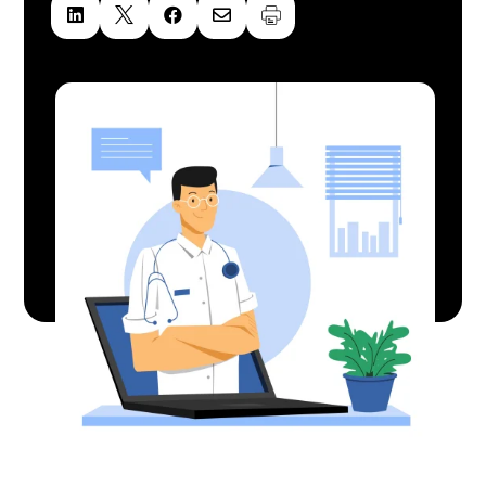



