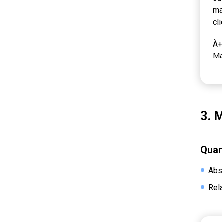
ma
cl
À+
Ma
3. 
Quand
Abs
Rel