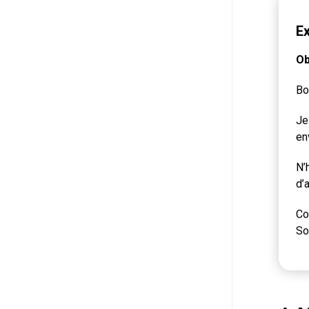
Ex
Ob
Bo
Je
en
N’
d’
Co
So