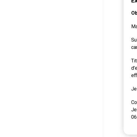
Ex
Ob
Ma
Su
ca
Ti
d’
ef
Je
Co
Je
06