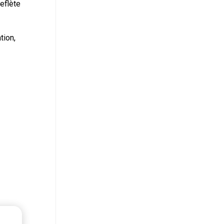
reflète
tion,