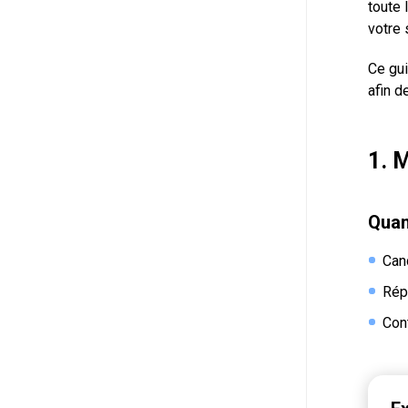
toute 
votre 
Ce gu
afin d
1. 
Quand
Can
Rép
Cont