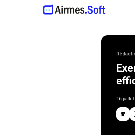
Rédacti
Exe
eff
16 juille
