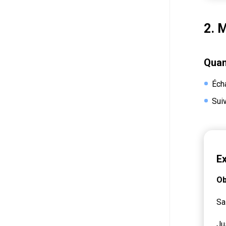
2. 
Quand
Éch
Suiv
Ex
Ob
Sal
Ju