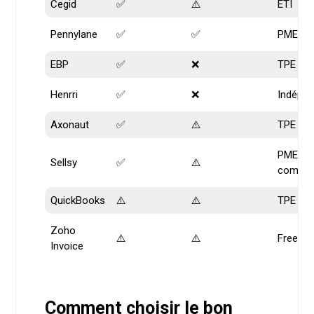
Cegid
✅
⚠️
ETI
Pennylane
✅
✅
PME
EBP
✅
❌
TPE / 
Henrri
✅
❌
Indépen
Axonaut
✅
⚠️
TPE / 
PME
Sellsy
✅
⚠️
commer
QuickBooks
⚠️
⚠️
TPE
Zoho
⚠️
⚠️
Freelan
Invoice
Comment choisir le bon