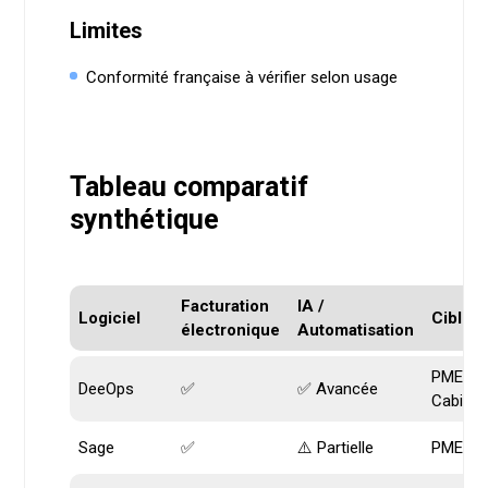
Limites
Conformité française à vérifier selon usage
Tableau comparatif
synthétique
Facturation
IA /
Logiciel
Cible
électronique
Automatisation
PME / E
DeeOps
✅
✅ Avancée
Cabinet
Sage
✅
⚠️ Partielle
PME / E