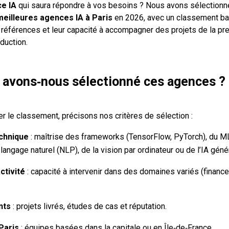
e IA
qui saura répondre à vos besoins ? Nous avons sélectionn
meilleures agences IA à Paris
en 2026, avec un classement ba
s références et leur capacité à accompagner des projets de la p
duction.
avons‑nous sélectionné ces agences ?
er le classement, précisons nos critères de sélection :
echnique
: maîtrise des frameworks (TensorFlow, PyTorch), du M
langage naturel (NLP), de la vision par ordinateur ou de l’IA géné
ctivité
: capacité à intervenir dans des domaines variés (finance, 
nts
: projets livrés, études de cas et réputation.
Paris
: équipes basées dans la capitale ou en Île‑de‑France.