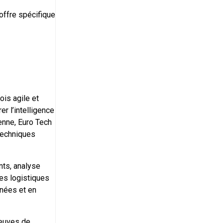
 offre spécifique
fois agile et
r l’intelligence
enne, Euro Tech
 techniques
nts, analyse
nes logistiques
nnées et en
reuves de