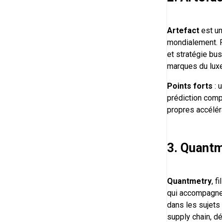
Artefact
est un
mondialement. P
et stratégie bu
marques du luxe
Points forts
: 
prédiction compo
propres accélér
3. Quant
Quantmetry
, f
qui accompagne 
dans les sujets 
supply chain, d