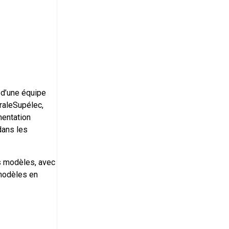
e d’une équipe
raleSupélec,
mentation
dans les
s modèles, avec
 modèles en