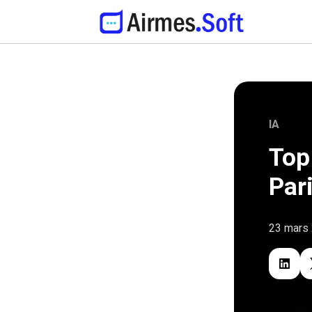
IA
Top
Par
23 mars
