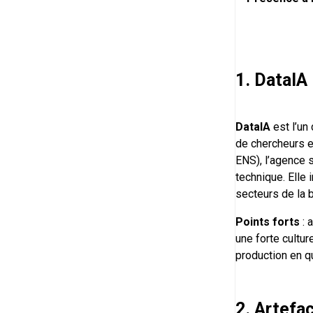
1. DataIA
DataIA
est l’un 
de chercheurs e
ENS), l’agence 
technique. Elle
secteurs de la b
Points forts
: 
une forte cultu
production en 
2. Artefa