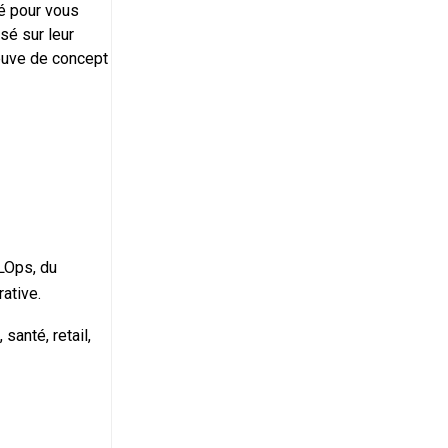
é pour vous
sé sur leur
reuve de concept
LOps, du
rative.
santé, retail,