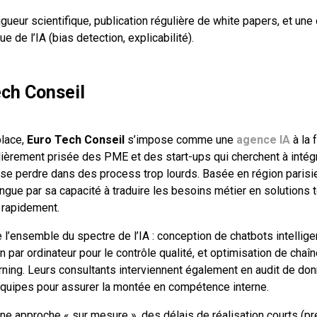
rigueur scientifique, publication régulière de white papers, et une
ue de l’IA (bias detection, explicabilité).
ech Conseil
place,
Euro Tech Conseil
s’impose comme une
agence IA
à la 
lièrement prisée des PME et des start-ups qui cherchent à intégre
ns se perdre dans des process trop lourds. Basée en région parisi
ingue par sa capacité à traduire les besoins métier en solutions
 rapidement.
 l’ensemble du spectre de l’IA : conception de chatbots intellige
on par ordinateur pour le contrôle qualité, et optimisation de chaî
rning. Leurs consultants interviennent également en audit de do
quipes pour assurer la montée en compétence interne.
une approche « sur mesure », des délais de réalisation courts (p