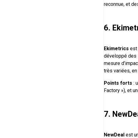
reconnue, et des
6. Ekimet
Ekimetrics
est 
développé des so
mesure d’impact
très variées, e
Points forts
: 
Factory »), et 
7. NewDe
NewDeal
est un