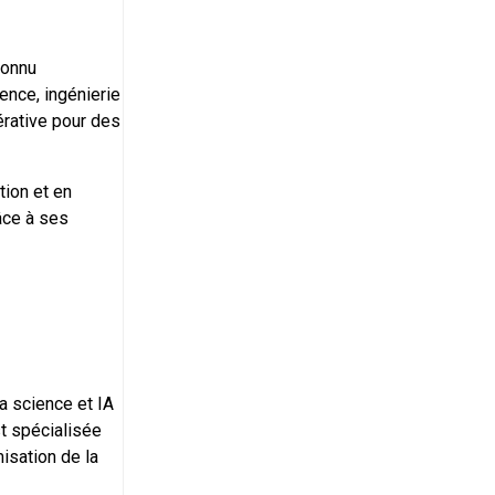
connu
ence, ingénierie
érative pour des
tion et en
âce à ses
a science et IA
t spécialisée
misation de la