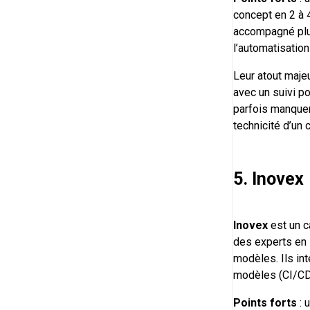
concept en 2 à 4
accompagné plus
l’automatisatio
Leur atout majeu
avec un suivi p
parfois manquer 
technicité d’un 
5. Inovex
Inovex
est un c
des experts en
modèles. Ils in
modèles (CI/CD)
Points forts
: 