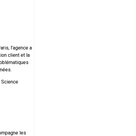
ris, l’agence a
on client et la
problématiques
nnées.
a Science
compagne les