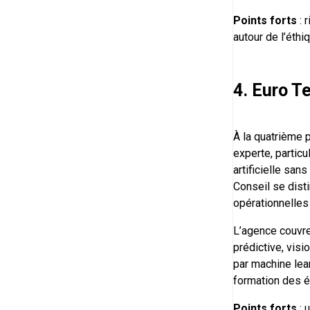
Points forts
: 
autour de l’éthiq
4. Euro T
À la quatrième 
experte, particu
artificielle sa
Conseil se dist
opérationnelles
L’agence couvre
prédictive, visi
par machine lea
formation des é
Points forts
: 