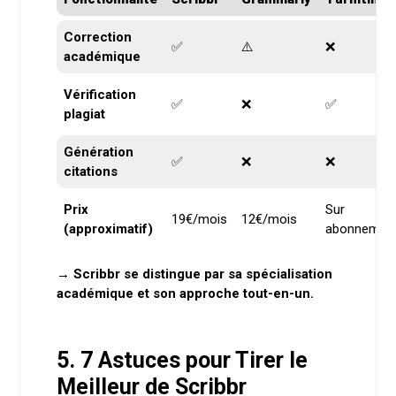
Correction
✅
⚠️
❌
académique
Vérification
✅
❌
✅
plagiat
Génération
✅
❌
❌
citations
Prix
Sur
19€/mois
12€/mois
(approximatif)
abonnemen
→ Scribbr se distingue par sa spécialisation
académique et son approche tout-en-un.
5. 7 Astuces pour Tirer le
Meilleur de Scribbr