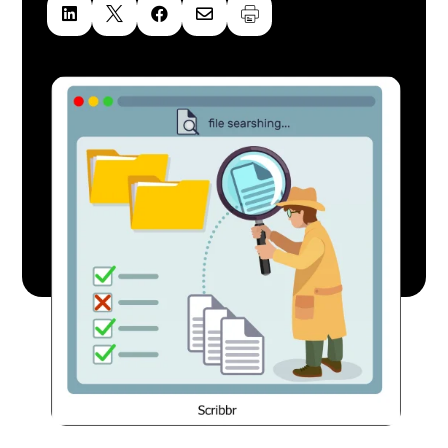



