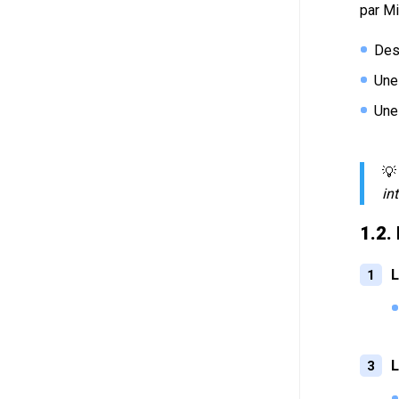
par Mi
De
Un
Un

in
1.2.
L
L