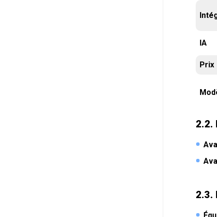
Inté
IA
Prix
Mod
2.2.
Ava
Ava
2.3.
Équ