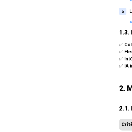
L
1.3.
✅
Col
✅
Fle
✅
Int
✅
IA 
2. 
2.1.
Crit