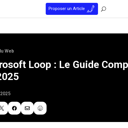
Proposer un Article
du Web
rosoft Loop : Le Guide Comp
2025
t 2025


