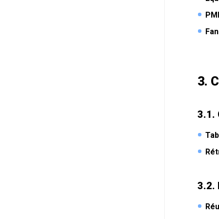
PME
Fan
3. 
3.1.
Tab
Rét
3.2.
Réu