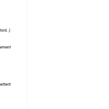
Word…)
tement
mettent