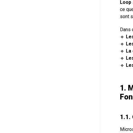
Loop
ce que
sont s
Dans c
🔹
Les
🔹
Les
🔹
La
🔹
Les
🔹
Le
1. 
Fon
1.1.
Micro