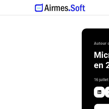
Autour 
Mic
en 
16 juille
