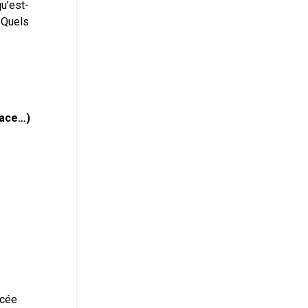
u’est-
 Quels
pace…)
cée