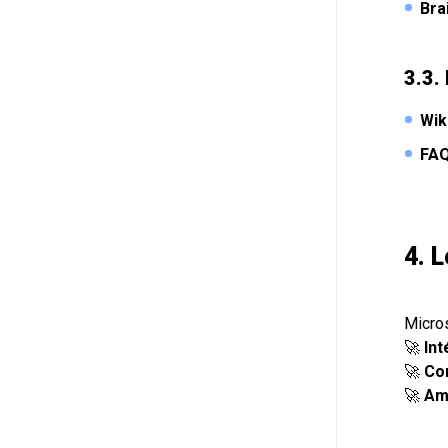
Bra
3.3.
Wik
FAQ
4. 
Micros
🚀
Int
🚀
Co
🚀
Amé