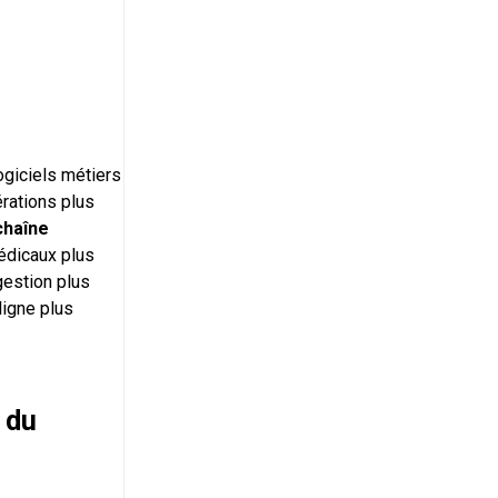
ogiciels métiers
érations plus
chaîne
médicaux plus
gestion plus
ligne plus
 du