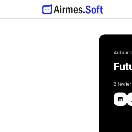
Autour 
Fut
2 févrie
