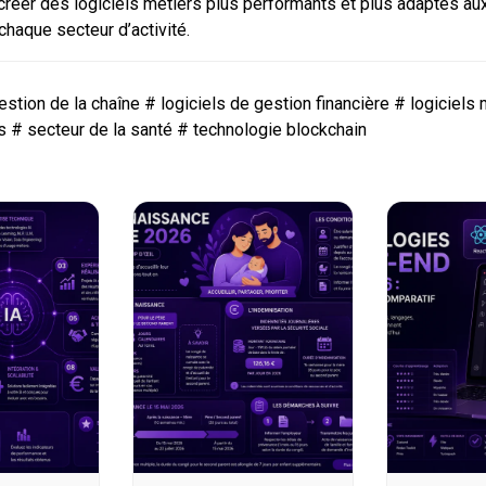
 créer des logiciels métiers plus performants et plus adaptés a
chaque secteur d’activité.
estion de la chaîne
#
logiciels de gestion financière
#
logiciels
s
#
secteur de la santé
#
technologie blockchain