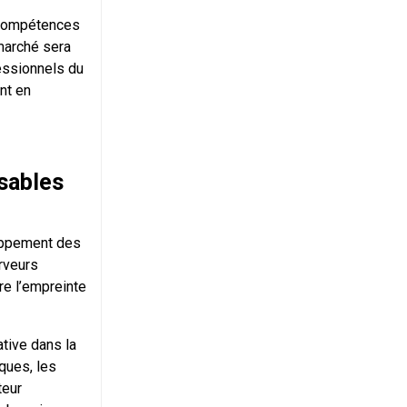
 compétences
marché sera
fessionnels du
nt en
sables
oppement des
erveurs
re l’empreinte
ative dans la
ques, les
teur