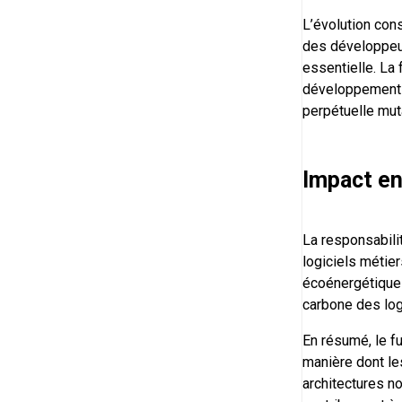
L’évolution con
des développeur
essentielle. La 
développement d
perpétuelle mut
Impact en
La responsabil
logiciels métier
écoénergétiques
carbone des log
En résumé, le fu
manière dont le
architectures no