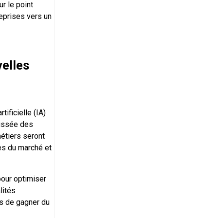
ur le point
reprises vers un
elles
tificielle (IA)
oussée des
métiers seront
es du marché et
pour optimiser
lités
es de gagner du