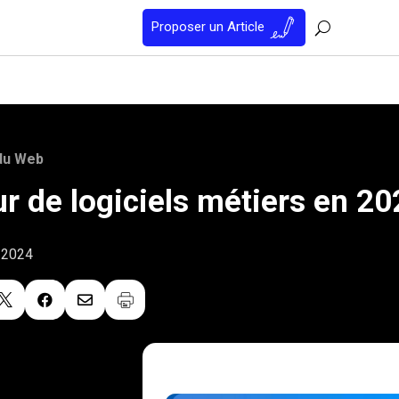
Proposer un Article
du Web
ur de logiciels métiers en 2
r 2024


