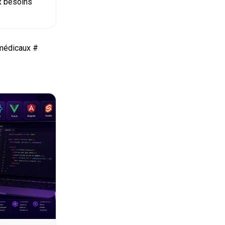
ux besoins
 médicaux
#