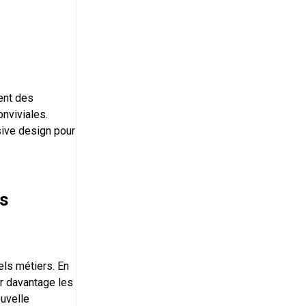
ent des
onviviales.
sive design pour
es
els métiers. En
er davantage les
ouvelle