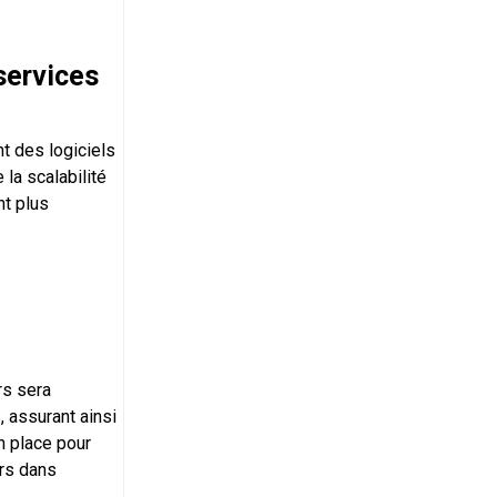
services
t des logiciels
la scalabilité
nt plus
rs sera
 assurant ainsi
n place pour
urs dans