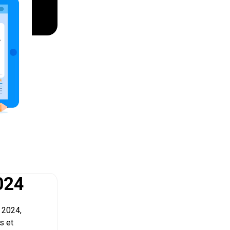
024
 2024,
s et