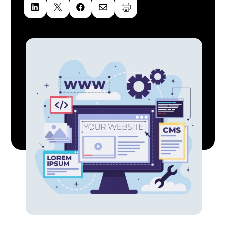



